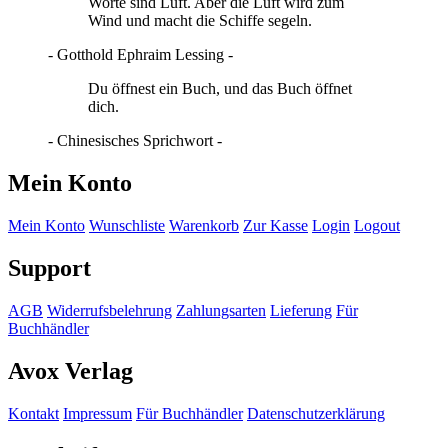
Worte sind Luft. Aber die Luft wird zum
Wind und macht die Schiffe segeln.
- Gotthold Ephraim Lessing -
Du öffnest ein Buch, und das Buch öffnet
dich.
- Chinesisches Sprichwort -
Mein Konto
Mein Konto
Wunschliste
Warenkorb
Zur Kasse
Login
Logout
Support
AGB
Widerrufsbelehrung
Zahlungsarten
Lieferung
Für
Buchhändler
Avox Verlag
Kontakt
Impressum
Für Buchhändler
Datenschutzerklärung