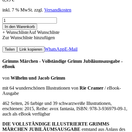
inkl. 7 % MwSt.
zzgl.
Versandkosten
Grimms
Märchen
In den Warenkorb
-
+ Wunschliste
Auf Wunschliste
eBook
Zur Wunschliste hinzufügen
Menge
WhatsApp
E-Mail
Teilen
Link kopieren
Grimms Märchen - Vollständige Grimm Jubiläumsausgabe -
eBook
von
Wilhelm und Jacob Grimm
mit 64 wunderschönen Illustrationen von
Rie Cramer
/ eBook-
Ausgabe
462 Seiten, 26 farbige und 39 schwarzweiße Illustrationen,
erschienen: 2015, Reihe: avox fantasia, ISBN: 978-3-936979-09-1,
auch als eBook verfügbar
DIE VOLLSTÄNDIGE ILLUSTRIERTE GRIMMS
MÄRCHEN JUBILÄUMSAUSGABE
entstand aus Anlass des