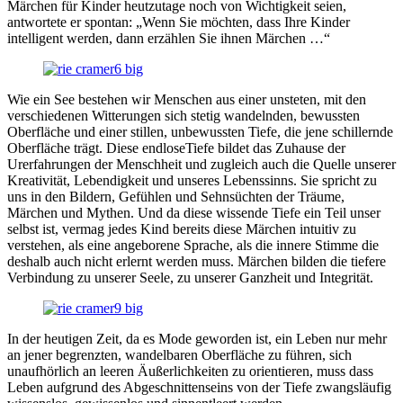
Märchen für Kinder heutzutage noch von Wichtigkeit seien,
antwortete er spontan: „Wenn Sie möchten, dass Ihre Kinder
intelligent werden, dann erzählen Sie ihnen Märchen …“
Wie ein See bestehen wir Menschen aus einer unsteten, mit den
verschiedenen Witterungen sich stetig wandelnden, bewussten
Oberfläche und einer stillen, unbewussten Tiefe, die jene schillernde
Oberfläche trägt. Diese endloseTiefe bildet das Zuhause der
Urerfahrungen der Menschheit und zugleich auch die Quelle unserer
Kreativität, Lebendigkeit und unseres Lebenssinns. Sie spricht zu
uns in den Bildern, Gefühlen und Sehnsüchten der Träume,
Märchen und Mythen. Und da diese wissende Tiefe ein Teil unser
selbst ist, vermag jedes Kind bereits diese Märchen intuitiv zu
verstehen, als eine angeborene Sprache, als die innere Stimme die
deshalb auch nicht erlernt werden muss. Märchen bilden die tiefere
Verbindung zu unserer Seele, zu unserer Ganzheit und Integrität.
In der heutigen Zeit, da es Mode geworden ist, ein Leben nur mehr
an jener begrenzten, wandelbaren Oberfläche zu führen, sich
unaufhörlich an leeren Äußerlichkeiten zu orientieren, muss dass
Leben aufgrund des Abgeschnittenseins von der Tiefe zwangsläufig