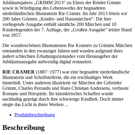
Jubiläumsjahres „GRIMM 2013“ zu Ehren der Brüder Grimm
sowie in Würdigung des Lebenswerks der begnadeten
niederländischen Illustratorin Rie Cramer. Im Jahr 2013 feiern wir
200 Jahre Grimms „Kinder- und Hausmärchen“. Die hier
vorliegende Ausgabe enthält sämtliche 200 Märchen und 10
Kinderlegenden der 7. Auflage, der „Großen Ausgabe“ letzter Hand
von 1857.
Die wunderschönen Illustrationen Rie Kramers zu Grimms Märchen
entstanden in den zwanziger Jahren und wurden aufgrund ihres
äußert schlechten Erhaltungszustandes vom Herausgeber der
Jubiläumsausgabe aufwendig digital restauriert.
RIE CRAMER
(1887−1977) war eine begnadete niederländische
Illustratorin und Schriftstellerin, die ein reichhaltiges Werk
hinterließ. Unter anderem illustrierte sie Märchen der Gebrüder
Grimm, Charles Perraults und Hans Christian Andersens, verfasste
Romane und Hörspiele. Ihr künstlerisches Schaffen wurde
nachhaltig geprägt durch ihre schwierige Kindheit. Doch immer
siegte das Licht in ihren Werken ...
Produktbeschreibung
Beschreibung