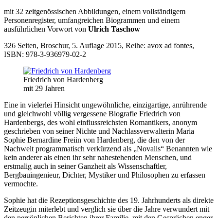
mit 32 zeitgenössischen Abbildungen, einem vollständigem
Personenregister, umfangreichen Biogrammen und einem
ausführlichen Vorwort von
Ulrich Taschow
326 Seiten, Broschur, 5. Auflage 2015, Reihe: avox ad fontes,
ISBN: 978-3-936979-02-2
Friedrich von Hardenberg
mit 29 Jahren
Eine in vielerlei Hinsicht ungewöhnliche, einzigartige, anrührende
und gleichwohl völlig vergessene Biografie Friedrich von
Hardenbergs, des wohl einflussreichsten Romantikers, anonym
geschrieben von seiner Nichte und Nachlassverwalterin Maria
Sophie Bernardine Freiin von Hardenberg, die den von der
Nachwelt programmatisch verkürzend als „Novalis“ Benannten wie
kein anderer als einen ihr sehr nahestehenden Menschen, und
erstmalig auch in seiner Ganzheit als Wissenschaftler,
Bergbauingenieur, Dichter, Mystiker und Philosophen zu erfassen
vermochte.
Sophie hat die Rezeptionsgeschichte des 19. Jahrhunderts als direkte
Zeitzeugin miterlebt und verglich sie über die Jahre verwundert mit
den persönlichen Berichten ihrer Familie, mit den Gesprächen enger