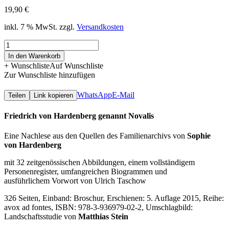
19,90
€
inkl. 7 % MwSt.
zzgl.
Versandkosten
Friedrich
von
In den Warenkorb
Hardenberg
+ Wunschliste
Auf Wunschliste
genannt
Zur Wunschliste hinzufügen
Novalis
Menge
WhatsApp
E-Mail
Teilen
Link kopieren
Friedrich von Hardenberg genannt Novalis
Eine Nachlese aus den Quellen des Familienarchivs von
Sophie
von Hardenberg
mit 32 zeitgenössischen Abbildungen, einem vollständigem
Personenregister, umfangreichen Biogrammen und
ausführlichem Vorwort von Ulrich Taschow
326 Seiten, Einband: Broschur, Erschienen: 5. Auflage 2015, Reihe:
avox ad fontes, ISBN: 978-3-936979-02-2, Umschlagbild:
Landschaftsstudie von
Matthias Stein